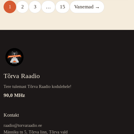
1
2
3
…
15
Vanemad →
Tõrva Raadio
Tere tulemast Tõrva Raadio kodulehele!
90,0 MHz
Kontakt
raadio@torvaraadio.ee
Männiku tn 5, Tõrva linn, Tõrva vald