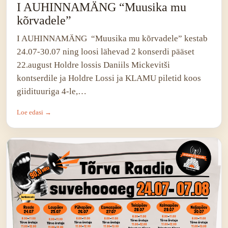
I AUHINNAMÄNG “Muusika mu
kõrvadele”
I AUHINNAMÄNG “Muusika mu kõrvadele” kestab
24.07-30.07 ning loosi lähevad 2 konserdi pääset
22.august Holdre lossis Daniils Mickevitši
kontserdile ja Holdre Lossi ja KLAMU piletid koos
giidituuriga 4-le,…
Loe edasi →