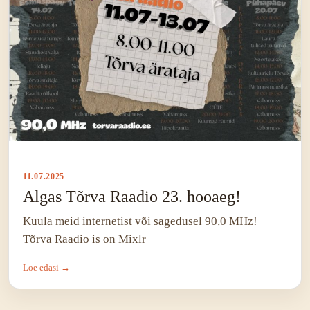
11.07.2025
Algas Tõrva Raadio 23. hooaeg!
Kuula meid internetist või sagedusel 90,0 MHz!
Tõrva Raadio is on Mixlr
Loe edasi →