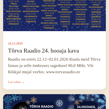
24.12.2025
Tõrva Raadio 24. hooaja kava
Raadio on eetris 22.12–02.01.2026 Kuula meid Tõrva
linnas ja selle ümbruses sagedusel 90,0 MHz. Või
Kõikjal mujal veebis: www.torvaraadio.ee
Loe edasi →