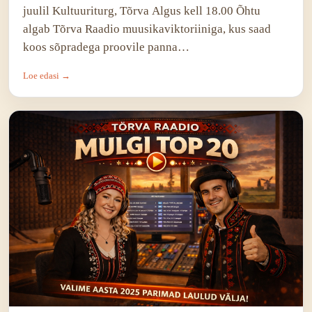
juulil Kultuuriturg, Tõrva Algus kell 18.00 Õhtu
algab Tõrva Raadio muusikaviktoriiniga, kus saad
koos sõpradega proovile panna…
Loe edasi →