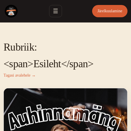
☰
Järelkuulamine
Rubriik:
<span>Esileht</span>
Tagasi avalehele →