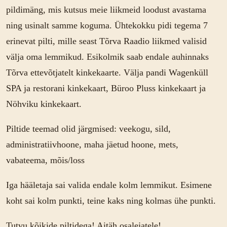
pildimäng, mis kutsus meie liikmeid loodust avastama
ning usinalt samme koguma. Ühtekokku pidi tegema 7
erinevat pilti, mille seast Tõrva Raadio liikmed valisid
välja oma lemmikud. Esikolmik saab endale auhinnaks
Tõrva ettevõtjatelt kinkekaarte. Välja pandi Wagenküll
SPA ja restorani kinkekaart, Büroo Pluss kinkekaart ja
Nöhviku kinkekaart.
Piltide teemad olid järgmised: veekogu, sild,
administratiivhoone, maha jäetud hoone, mets,
vabateema, mõis/loss
Iga hääletaja sai valida endale kolm lemmikut. Esimene
koht sai kolm punkti, teine kaks ning kolmas ühe punkti.
Tutvu kõikide piltidega! Aitäh osalejatele!