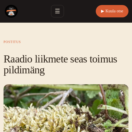
☰
▶ Kuula otse
POSTITUS
Raadio liikmete seas toimus
pildimäng