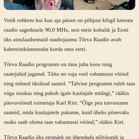
Veidi rohkem kui kuu aja pärast on põhjust kõigil keerata
raadio sagedusele 90,0 MHz, sest meie kohalik ja Eesti
üks ainulaadsemaid raadiojaamu Tõrva Raadio avab
kaheteistkümnendat korda oma eetri.
Tõrva Raadio programm on täna juba koos ning
saatejuhid jagatud. Täita on vaja veel vabamussi vöönd
ning mõned üksikud saated. “Talvine programm tuleb taas
väga sisukas ning pakub igale kuulajale midagi,” rääkis
päevavööndi toimetaja Karl Kirt. “Õige pea tutvustame
saateid, mida kuulajatele pakume, kuid üheks põnevaks
osaks saab olema taas vabamussi vöönd,” rääkis Kirt.
Tõrva Raadio üks eesmärk on ühendada põlvkondi ja