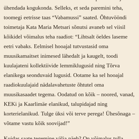
ühendada kogukonda. Selleks, et seda paremini teha,
toomegi eetrisse taas “Vabamussi” saated. Õhtuvööndi
toimetaja Kata Maria Metsari sõnutsi avaneb sel viisil
kõikidel võimalus teha raadiot: “Lihtsalt öeldes laseme
eetri vabaks. Eelmisel hooajal tutvustasid oma
muusikamaitset inimesed lähedalt ja kaugelt, toodi
kuulajateni kollektiivide lemmiklugusid ning Tõrva
elanikega seonduvaid lugusid. Ootame ka sel hooajal
raadiokuulajaid nädalavahetuste õhtutel oma
muusikasaadet tegema. Oodatud on kõik – noored, vanad,
KEKi ja Kaarlimäe elanikud, talupidajad ning
korterielanikud. Tulge üksi või terve perega! Ühesõnaga –
võtame vastu kõik soovijad!”
Kuidas saate tegemine välja näeb? On võimalus tulla