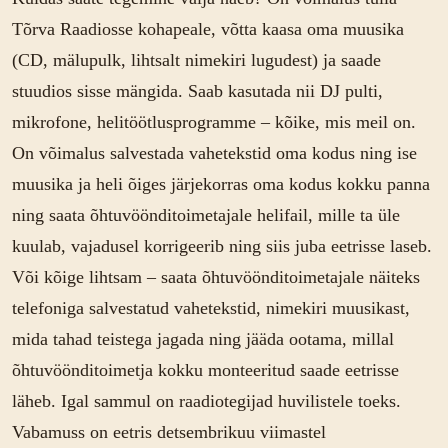
Tõrva Raadiosse kohapeale, võtta kaasa oma muusika
(CD, mälupulk, lihtsalt nimekiri lugudest) ja saade
stuudios sisse mängida. Saab kasutada nii DJ pulti,
mikrofone, helitöötlusprogramme – kõike, mis meil on.
On võimalus salvestada vahetekstid oma kodus ning ise
muusika ja heli õiges järjekorras oma kodus kokku panna
ning saata õhtuvöönditoimetajale helifail, mille ta üle
kuulab, vajadusel korrigeerib ning siis juba eetrisse laseb.
Või kõige lihtsam – saata õhtuvöönditoimetajale näiteks
telefoniga salvestatud vahetekstid, nimekiri muusikast,
mida tahad teistega jagada ning jääda ootama, millal
õhtuvöönditoimetja kokku monteeritud saade eetrisse
läheb. Igal sammul on raadiotegijad huvilistele toeks.
Vabamuss on eetris detsembrikuu viimastel