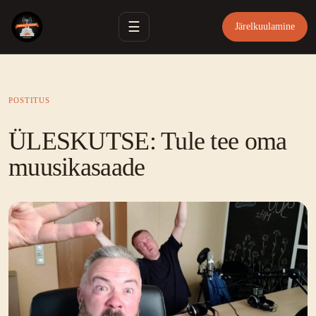
☰
Järelkuulamine
POSTITUS
ÜLESKUTSE: Tule tee oma
muusikasaade