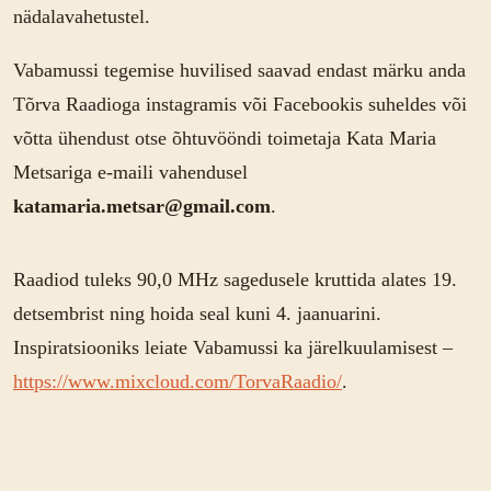
nädalavahetustel.
Vabamussi tegemise huvilised saavad endast märku anda
Tõrva Raadioga instagramis või Facebookis suheldes või
võtta ühendust otse õhtuvööndi toimetaja Kata Maria
Metsariga e-maili vahendusel
katamaria.metsar@gmail.com
.
Raadiod tuleks 90,0 MHz sagedusele kruttida alates 19.
detsembrist ning hoida seal kuni 4. jaanuarini.
Inspiratsiooniks leiate Vabamussi ka järelkuulamisest –
https://www.mixcloud.com/TorvaRaadio/
.