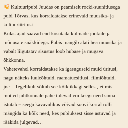
Kultuuripubi Juudas on peamiselt rocki-suunitlusega
pubi Tõrvas, kus korraldatakse erinevaid muusika- ja
kultuuriüritusi.
Külastajad saavad end kosutada külmade jookide ja
mõnusate snäkkidega. Pubis mängib alati hea muusika ja
vabalt liigutatav sisustus loob hubase ja mugava
õhkkonna.
Vahetevahel korraldatakse ka igasuguseid muid üritusi,
nagu näiteks luuleõhtuid, raamatuesitlusi, filmiõhtuid,
jne…Tegelikult sõltub see kõik ikkagi sellest, et mis
mõtted juhtkonnale pähe tulevad või keegi need sinna
istutab – seega kavavalikus võivad soovi korral rolli
mängida ka kõik need, kes pubiuksest sisse astuvad ja
rääkida julgevad…