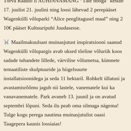
Tõrva Raadio ll AUHINNAMÄNG “Täie hooga” kestab
17. juulist 21. juulini ning loosi lähevad 2 perepääset
Wagenkülli võluparki “Alice peeglitagusel maal” ning 2
10€ pääset Kultuuripubi Juudasesse.
Maailmakuulsast muinasjutust inspiratsiooni saanud
Wagenkülli võlupargis avab uksed tõeline võluriik koos
sadade tuhandete lillede, värvilise võlumetsa, kümnete
temaatiliste skulptuuride ja hiigelsuurte
installatsioonidega ja seda 11 hektaril. Rohkelt üllatusi ja
avastamisrõõmu jagub nii lastele, vanematele kui ka
vanavanematele. Park avaneb 13. juunil ja on avatud
septembri lõpuni. Seda ilu peab oma silmaga nägema!
Tulge kogu perega nautima muinasjutulist oaasi
Taagepera kaunis lossiaias!