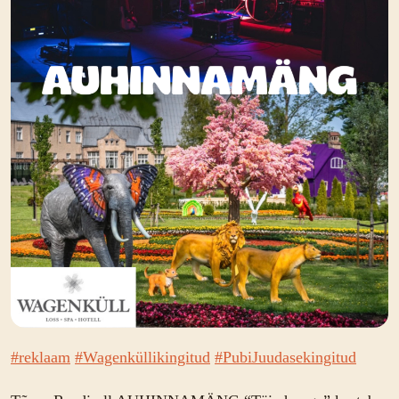
#reklaam
#Wagenküllikingitud
#PubiJuudasekingitud