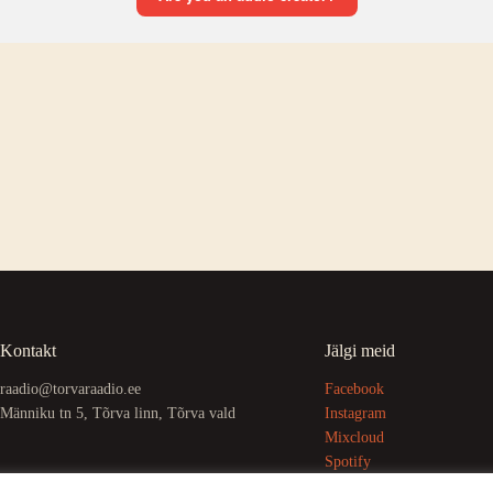
Kontakt
Jälgi meid
raadio@torvaraadio.ee
Facebook
Männiku tn 5, Tõrva linn, Tõrva vald
Instagram
Mixcloud
Spotify