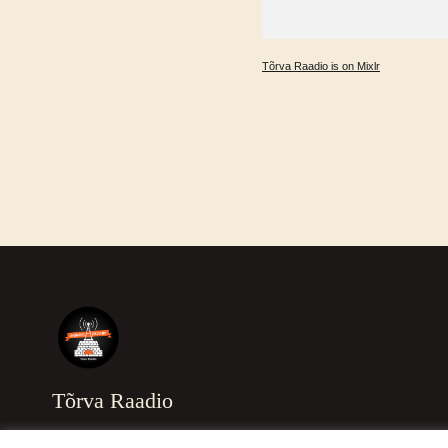
Tõrva Raadio is on Mixlr
Tõrva Raadio
Tere tulemast Tõrva Raadio kodulehele!