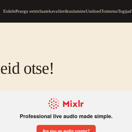
Esileht
Praegu eetris
Saatekava
Järelkuulamine
Uudised
Toimetus
Tegijad
id otse!