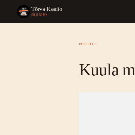
Tõrva Raadio
90,0 MHz
POSTITUS
Kuula me