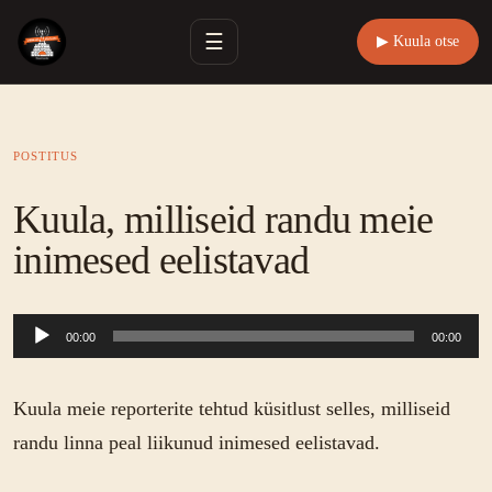
☰
▶ Kuula otse
POSTITUS
Kuula, milliseid randu meie
inimesed eelistavad
Audioesitaja
00:00
00:00
Kuula meie reporterite tehtud küsitlust selles, milliseid
randu linna peal liikunud inimesed eelistavad.