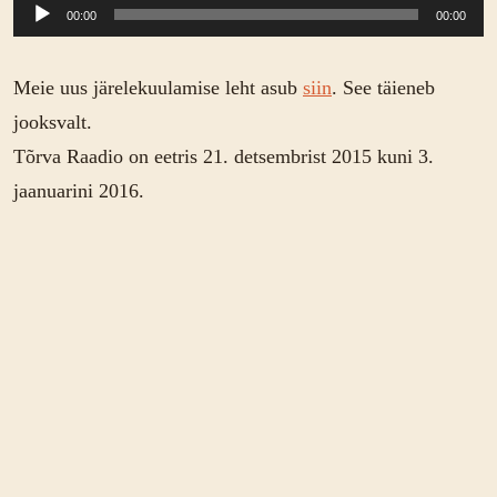
Audioesitaja
00:00
00:00
Meie uus järelekuulamise leht asub
siin
. See täieneb
jooksvalt.
Tõrva Raadio on eetris 21. detsembrist 2015 kuni 3.
jaanuarini 2016.