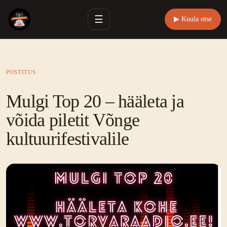
☰
▶ Kuula otse
POSTITUS
Mulgi Top 20 – hääleta ja
võida piletit Võnge
kultuurifestivalile