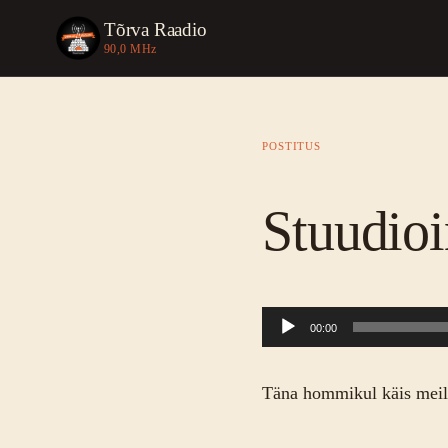
Tõrva Raadio
90,0 MHz
POSTITUS
Stuudioi
Audioesitaja
00:00
Täna hommikul käis meil 