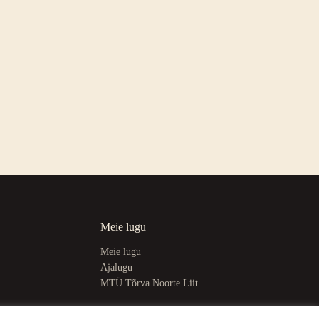
nooleklahve
üles/alla.
Meie lugu
Meie lugu
Ajalugu
MTÜ Tõrva Noorte Liit