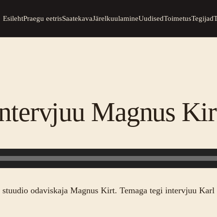
Esileht
Praegu eetris
Saatekava
Järelkuulamine
Uudised
Toimetus
Tegijad
ntervjuu Magnus Kir
stuudio odaviskaja Magnus Kirt. Temaga tegi intervjuu Karl 