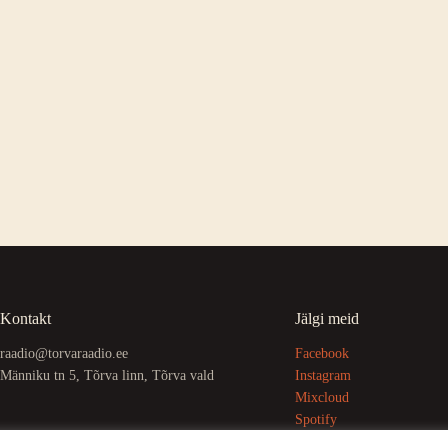
Kontakt
Jälgi meid
raadio@torvaraadio.ee
Facebook
Männiku tn 5, Tõrva linn, Tõrva vald
Instagram
Mixcloud
Spotify