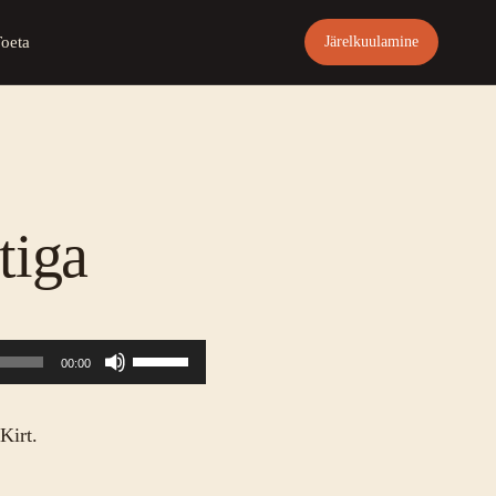
Toeta
Järelkuulamine
tiga
Helitugevuse
00:00
suurendamiseks
või
Kirt.
vähendamiseks
kasuta