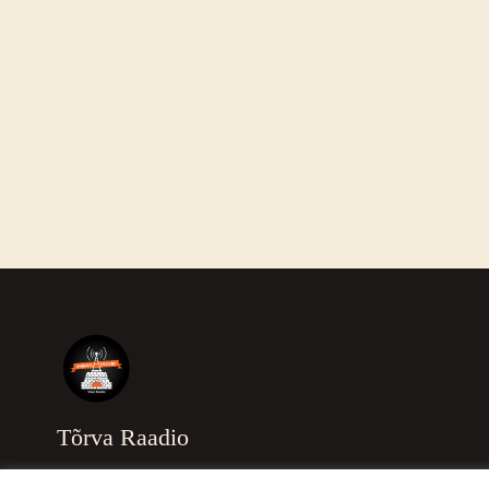
Tõrva Raadio
Tere tulemast Tõrva Raadio kodulehele!