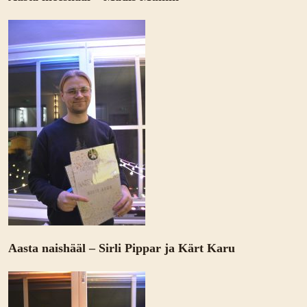
Aasta naishääl – Sirli Pippar ja Kärt Karu