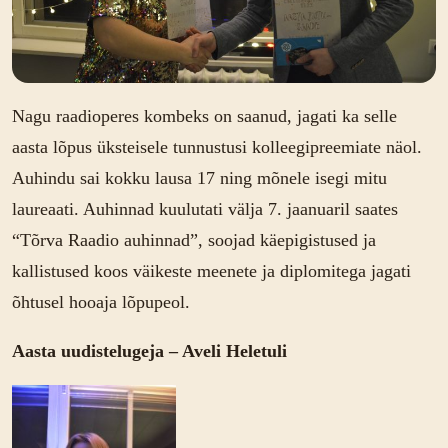
Nagu raadioperes kombeks on saanud, jagati ka selle
aasta lõpus üksteisele tunnustusi kolleegipreemiate näol.
Auhindu sai kokku lausa 17 ning mõnele isegi mitu
laureaati. Auhinnad kuulutati välja 7. jaanuaril saates
“Tõrva Raadio auhinnad”, soojad käepigistused ja
kallistused koos väikeste meenete ja diplomitega jagati
õhtusel hooaja lõpupeol.
Aasta uudistelugeja – Aveli Heletuli