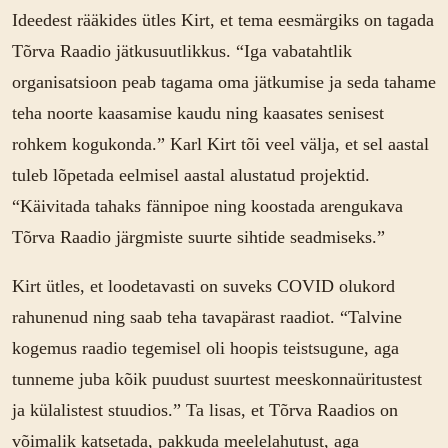
Ideedest rääkides ütles Kirt, et tema eesmärgiks on tagada
Tõrva Raadio jätkusuutlikkus. “Iga vabatahtlik
organisatsioon peab tagama oma jätkumise ja seda tahame
teha noorte kaasamise kaudu ning kaasates senisest
rohkem kogukonda.” Karl Kirt tõi veel välja, et sel aastal
tuleb lõpetada eelmisel aastal alustatud projektid.
“Käivitada tahaks fännipoe ning koostada arengukava
Tõrva Raadio järgmiste suurte sihtide seadmiseks.”
Kirt ütles, et loodetavasti on suveks COVID olukord
rahunenud ning saab teha tavapärast raadiot. “Talvine
kogemus raadio tegemisel oli hoopis teistsugune, aga
tunneme juba kõik puudust suurtest meeskonnaüritustest
ja külalistest stuudios.” Ta lisas, et Tõrva Raadios on
võimalik katsetada, pakkuda meelelahutust, aga