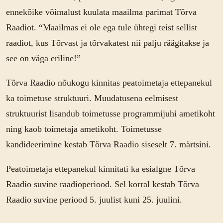
ennekõike võimalust kuulata maailma parimat Tõrva
Raadiot. “Maailmas ei ole ega tule ühtegi teist sellist
raadiot, kus Tõrvast ja tõrvakatest nii palju räägitakse ja
see on väga eriline!”
Tõrva Raadio nõukogu kinnitas peatoimetaja ettepanekul
ka toimetuse struktuuri. Muudatusena eelmisest
struktuurist lisandub toimetusse programmijuhi ametikoht
ning kaob toimetaja ametikoht. Toimetusse
kandideerimine kestab Tõrva Raadio siseselt 7. märtsini.
Peatoimetaja ettepanekul kinnitati ka esialgne Tõrva
Raadio suvine raadioperiood. Sel korral kestab Tõrva
Raadio suvine periood 5. juulist kuni 25. juulini.