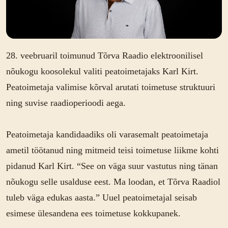
28. veebruaril toimunud Tõrva Raadio elektroonilisel
nõukogu koosolekul valiti peatoimetajaks Karl Kirt.
Peatoimetaja valimise kõrval arutati toimetuse struktuuri
ning suvise raadioperioodi aega.
Peatoimetaja kandidaadiks oli varasemalt peatoimetaja
ametil töötanud ning mitmeid teisi toimetuse liikme kohti
pidanud Karl Kirt. “See on väga suur vastutus ning tänan
nõukogu selle usalduse eest. Ma loodan, et Tõrva Raadiol
tuleb väga edukas aasta.” Uuel peatoimetajal seisab
esimese ülesandena ees toimetuse kokkupanek.