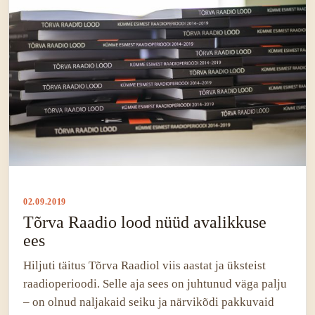
02.09.2019
Tõrva Raadio lood nüüd avalikkuse
ees
Hiljuti täitus Tõrva Raadiol viis aastat ja üksteist
raadioperioodi. Selle aja sees on juhtunud väga palju
– on olnud naljakaid seiku ja närvikõdi pakkuvaid