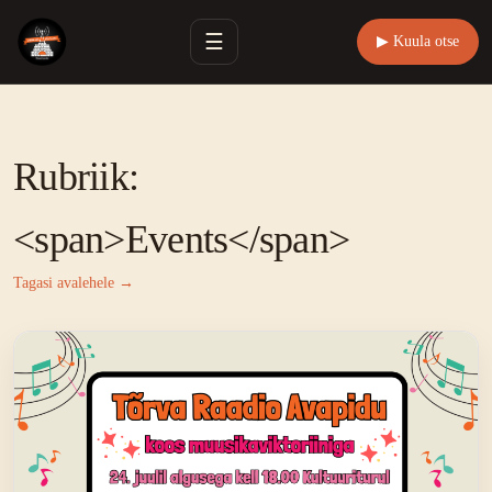
☰
▶ Kuula otse
Rubriik:
<span>Events</span>
Tagasi avalehele →