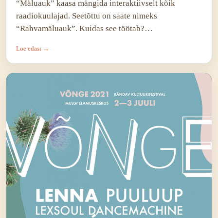
“Mäluauk” kaasa mängida interaktiivselt kõik
raadiokuulajad. Seetõttu on saate nimeks
“Rahvamäluauk”. Kuidas see töötab?…
Loe edasi →