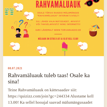
08.07.2021
Rahvamäluauk tuleb taas! Osale ka
sina!
Teine Rahvamäluauk on kättesaadav siit:
https://quizizz.com/join?gc=244334 Alustame kell
13.00! Ka sellel hooajal saavad mälumängusaadet