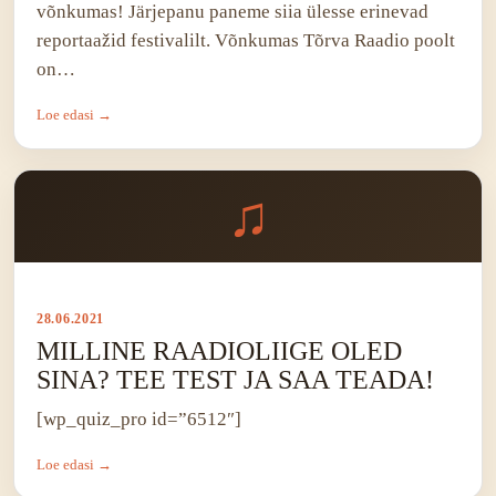
võnkumas! Järjepanu paneme siia ülesse erinevad
reportaažid festivalilt. Võnkumas Tõrva Raadio poolt
on…
Loe edasi →
♫
28.06.2021
MILLINE RAADIOLIIGE OLED
SINA? TEE TEST JA SAA TEADA!
[wp_quiz_pro id=”6512″]
Loe edasi →