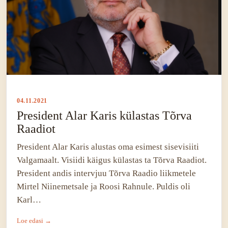
04.11.2021
President Alar Karis külastas Tõrva
Raadiot
President Alar Karis alustas oma esimest sisevisiiti
Valgamaalt. Visiidi käigus külastas ta Tõrva Raadiot.
President andis intervjuu Tõrva Raadio liikmetele
Mirtel Niinemetsale ja Roosi Rahnule. Puldis oli
Karl…
Loe edasi →