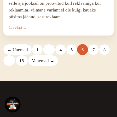
selle aja jooksul on proovitud küll reklaamiga kui
reklaamita. Viimane variant ei ole kuigi kauaks
püsima jäänud, sest reklaam…
Loe edasi →
← Uuemad
1
…
4
5
6
7
8
…
15
Vanemad →